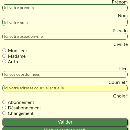
Prenom
Prénom
Nom
Nom
Pseudo *
Pseudo
Civilité *
Civilité
Monsieur
Madame
Autre
Lieu
Lieu
Courriel *
Courriel
*
Choix *
Choix
*
Abonnement
Désabonnement
Changement
Valider