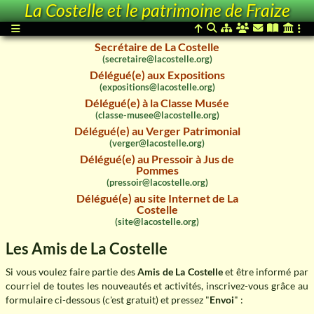
(vice-president@lacostelle.org)
La Costelle et le patrimoine de Fraize
Trésorier(e) de La Costelle
(tresorier@lacostelle.org)
Secrétaire de La Costelle
(secretaire@lacostelle.org)
Délégué(e) aux Expositions
(expositions@lacostelle.org)
Délégué(e) à la Classe Musée
(classe-musee@lacostelle.org)
Délégué(e) au Verger Patrimonial
(verger@lacostelle.org)
Délégué(e) au Pressoir à Jus de
Pommes
(pressoir@lacostelle.org)
Délégué(e) au site Internet de La
Costelle
(site@lacostelle.org)
Les Amis de La Costelle
Si vous voulez faire partie des
Amis de La Costelle
et être informé par
courriel de toutes les nouveautés et activités, inscrivez-vous grâce au
formulaire ci-dessous (c'est gratuit) et pressez "
Envoi
" :