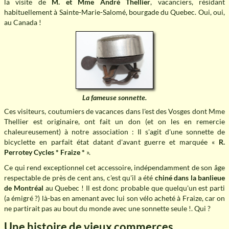
la visite de
M. et Mme André Thellier
, vacanciers, résidant
habituellement à Sainte-Marie-Salomé, bourgade du Quebec. Oui, oui,
au Canada !
La fameuse sonnette.
Ces visiteurs, coutumiers de vacances dans l'est des Vosges dont Mme
Thellier est originaire, ont fait un don (et on les en remercie
chaleureusement) à notre association : Il s'agit d'une sonnette de
bicyclette en parfait état datant d'avant guerre et marquée
R.
Perrotey Cycles * Fraize *
.
Ce qui rend exceptionnel cet accessoire, indépendamment de son âge
respectable de près de cent ans, c'est qu'il a été
chiné dans la banlieue
de Montréal
au Quebec ! Il est donc probable que quelqu'un est parti
(a émigré ?) là-bas en amenant avec lui son vélo acheté à Fraize, car on
ne partirait pas au bout du monde avec une sonnette seule !. Qui ?
Une histoire de vieux commerces