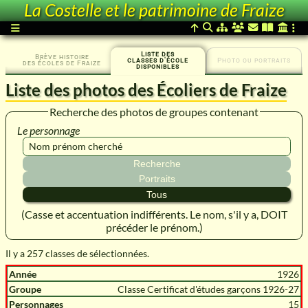
La Costelle et le patrimoine de Fraize
Liste des
Brève histoire
classes d'école
Photo ou portraits
des écoles de Fraize
disponibles
Liste des photos des Écoliers de Fraize
Recherche des photos de groupes contenant
Le personnage
(Casse et accentuation indifférents. Le nom, s'il y a, DOIT
précéder le prénom.)
Il y a 257 classes de sélectionnées.
1926
Classe Certificat d'études garçons 1926-27
15